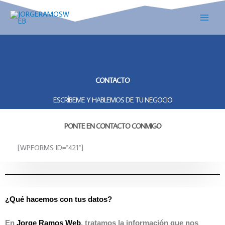
IR
AL
CONTENIDO
CONTACTO
ESCRÍBEME Y HABLEMOS DE TU NEGOCIO
PONTE EN CONTACTO CONMIGO
[WPFORMS ID="421"]
¿Qué hacemos con tus datos?
En
Jorge Ramos Web
.
tratamos la información que nos